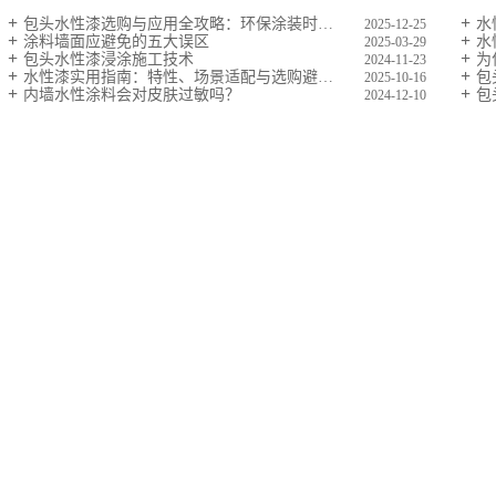
包头水性漆选购与应用全攻略：环保涂装时代的科学选型方案
水
2025-12-25
涂料墙面应避免的五大误区
水
2025-03-29
包头水性漆浸涂施工技术
为
2024-11-23
水性漆实用指南：特性、场景适配与选购避坑要点
包
2025-10-16
内墙水性涂料会对皮肤过敏吗？
包
2024-12-10