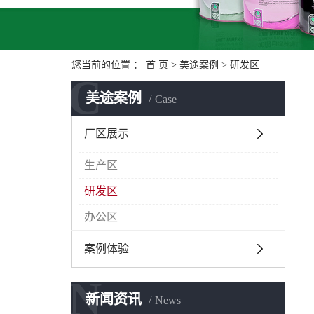
您当前的位置 ：
首 页
>
美途案例
>
研发区
C
美途案例
Case
厂区展示
生产区
研发区
办公区
案例体验
N
新闻资讯
News