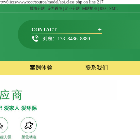
wtvy6jicrs/wwwroot/source/model/api.class.php on line 217
城市分站
|
设为首页
|
企业分站
|
网站地图
|
RSS
|
XML
+
CONTACT
刘总：133 8486 8889
案例体验
联系我们
料
工程案例
联系我们
在线留言
美途招聘