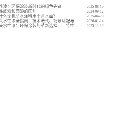
性漆：环保涂装新时代的绿色先锋
2025-08-19
性底漆和面漆的区别
2024-09-12
什么无机防水涂料用于背水面？
2025-04-29
头水性漆全指南：技术迭代、场景适配与施工养护实操解析
2026-01-14
头水性漆：环保涂装的革新选择——特性、场景与科学使用指南
2025-11-19