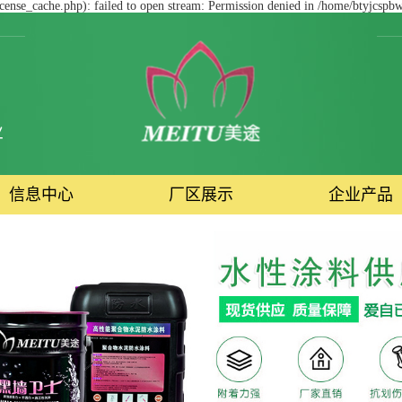
cense_cache.php): failed to open stream: Permission denied in /home/btyjcspb
业
信息中心
厂区展示
企业产品
公司新闻
生产区
内外墙净味涂
行业资讯
研发区
水性工业漆
技术资讯
办公区